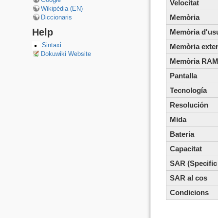
Velocitat
Wikipèdia (EN)
Memòria
Diccionaris
Help
Memòria d'us
Sintaxi
Memòria exte
Dokuwiki Website
Memòria RA
Pantalla
Tecnología
Resolución
Mida
Bateria
Capacitat
SAR (Specific
SAR al cos
Condicions