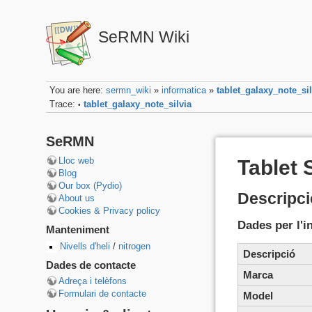
SeRMN Wiki
You are here:
sermn_wiki
»
informatica
»
tablet_galaxy_note_sil
Trace:
tablet_galaxy_note_silvia
•
SeRMN
Lloc web
Tablet 
Blog
Our box (Pydio)
Descripci
About us
Cookies & Privacy policy
Dades per l'i
Manteniment
Nivells d'heli
/
nitrogen
Descripció
Dades de contacte
Marca
Adreça i telèfons
Formulari de contacte
Model