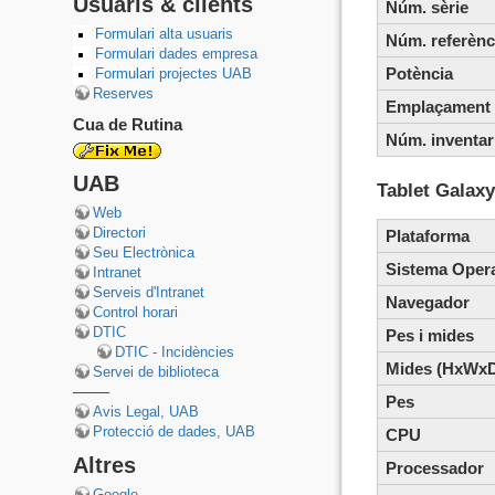
Usuaris & clients
Núm. sèrie
Formulari alta usuaris
Núm. referènc
Formulari dades empresa
Potència
Formulari projectes UAB
Reserves
Emplaçament
Cua de Rutina
Núm. inventar
UAB
Tablet Galaxy
Web
Directori
Plataforma
Seu Electrònica
Sistema Opera
Intranet
Serveis d'Intranet
Navegador
Control horari
DTIC
Pes i mides
DTIC - Incidències
Mides (HxWx
Servei de biblioteca
——–
Pes
Avis Legal, UAB
Protecció de dades, UAB
CPU
Altres
Processador
Google