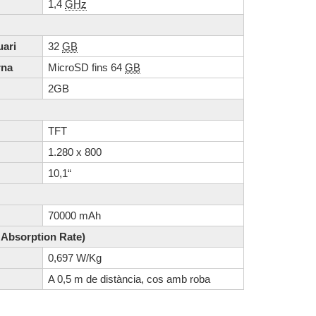
1,4
GHz
uari
32
GB
rna
MicroSD fins 64
GB
M
2GB
TFT
1.280 x 800
10,1“
70000 mAh
 Absorption Rate)
0,697 W/Kg
A 0,5 m de distància, cos amb roba