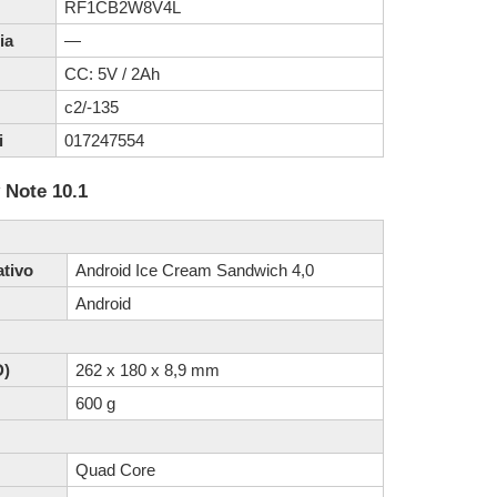
RF1CB2W8V4L
ia
—
CC: 5V / 2Ah
c2/-135
i
017247554
 Note 10.1
tivo
Android Ice Cream Sandwich 4,0
Android
D)
262 x 180 x 8,9 mm
600 g
Quad Core