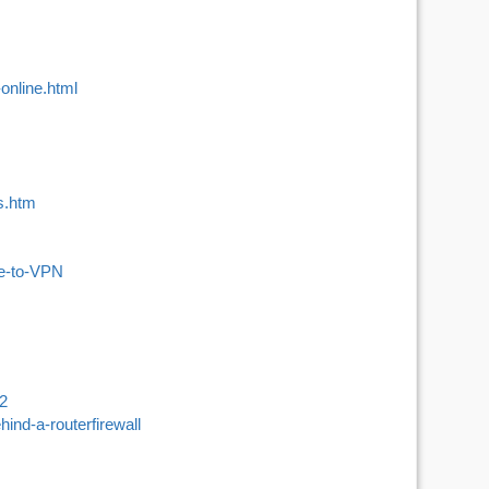
online.html
s.htm
ve-to-VPN
02
ind-a-routerfirewall