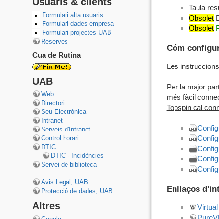
Usuaris & clients
Taula res
Formulari alta usuaris
Obsolet
D
Formulari dades empresa
Obsolet
P
Formulari projectes UAB
Reserves
Cóm configur
Cua de Rutina
Les instruccions
UAB
Per la major par
Web
més fàcil conne
Directori
Topspin cal conn
Seu Electrònica
Intranet
Confi
Serveis d'Intranet
Config
Control horari
DTIC
Config
DTIC - Incidències
Config
Servei de biblioteca
Config
——–
Avis Legal, UAB
Enllaços d'in
Protecció de dades, UAB
Altres
Virtua
PureV
Google