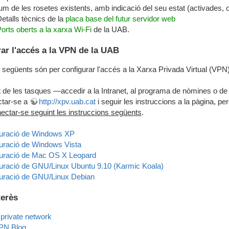
um de les rosetes existents, amb indicació del seu estat (activades, oc
etalls tècnics de la
placa base del futur servidor web
orts oberts a la xarxa Wi-Fi
de la UAB.
ar l'accés a la VPN de la UAB
 següents són per configurar l'accés a la Xarxa Privada Virtual (VPN
t de les tasques —accedir a la Intranet, al programa de nòmines o de g
ctar-se a
http://xpv.uab.cat
i seguir les instruccions a la pàgina, pe
ectar-se seguint les instruccions següents
.
guració de Windows XP
uració de Windows Vista
uració de Mac OS X Leopard
uració de GNU/Linux Ubuntu 9.10 (Karmic Koala)
uració de GNU/Linux Debian
terès
l private network
PN Blog