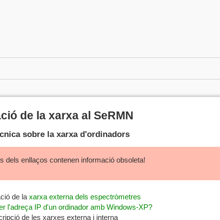
ció de la xarxa al SeRMN
cnica sobre la xarxa d'ordinadors
s dels enllaços contenen informació obsoleta!
ció de la
xarxa externa dels espectròmetres
r l'adreça IP d'un ordinador amb Windows-XP?
ripció de les xarxes externa i interna