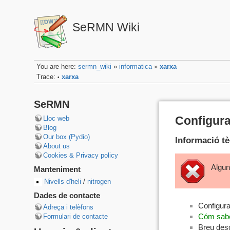
SeRMN Wiki
You are here:
sermn_wiki
»
informatica
»
xarxa
Trace:
xarxa
•
SeRMN
Configura
Lloc web
Blog
Our box (Pydio)
Informació tè
About us
Cookies & Privacy policy
Algun
Manteniment
Nivells d'heli
/
nitrogen
Dades de contacte
Configura
Adreça i telèfons
Cóm sabe
Formulari de contacte
Breu desc