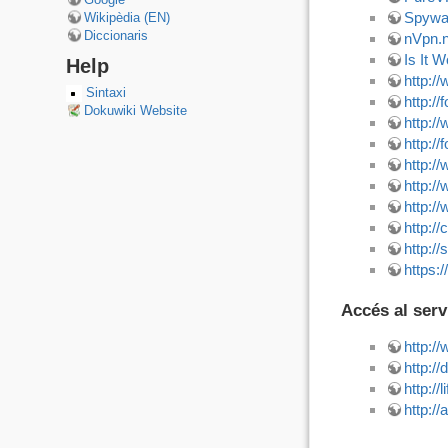
Spywa
Wikipèdia (EN)
Diccionaris
nVpn.n
Is It 
Help
http:/
Sintaxi
http:/
Dokuwiki Website
http:/
http:/
http:/
http:/
http:/
http:/
http:/
https:
Accés al serv
http:/
http:/
http:/
http:/