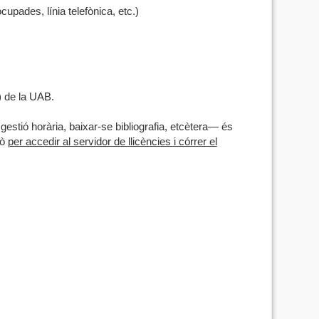
upades, línia telefònica, etc.)
) de la UAB.
estió horària, baixar-se bibliografia, etcètera— és
rò
per accedir al servidor de llicències i córrer el