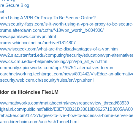
re Secure Blog
et
Worth Using A VPN Or Proxy To Be Secure Online?
/www.security-faqs.com/is-it-worth-using-a-vpn-or-proxy-to-be-secure-
/forums.afterdawn.com/t.cfm/f-18/vpn_worth_it-894906/
/www.spamlaws.com/vpn.html
/forums.whirlpool.net.au/archive/1814807
/www.wisegeek.com/what-are-the-disadvantages-of-a-vpn.htm
/www2.slac.stanford.edu/computing/security/education/vpn-alternative
/www.cs.cmu.edu/~help/networking/vpn/vpn_alt_win.html
/community.spiceworks.com/topic/76754-alternatives-to-vpn
/searchnetworking.techtarget.com/news/801442/VisEdge-an-alternati
//security.web.cern.ch/security/rules/en/vpn.shtml
idor de llicències FlexLM
/www.mathworks.com/matlabcentral/newsreader/view_thread/88539
/digital.ni.com/public.nsf/allkb/E3E792B21D33618D862571B8005AA0
/lifehacker.com/127276/geek-to-live--how-to-access-a-home-server-beh
/aaron.birenboim.com/unix/sshTunnel.html